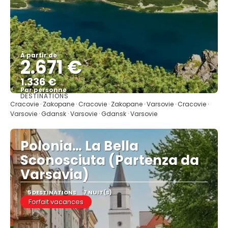
À partir de
2.671 €
1.336 €
Par personne
DESTINATIONS
Afficher
Cracovie · Zakopane · Cracovie · Zakopane · Varsovie · Cracovie ·
Varsovie · Gdansk · Varsovie · Gdansk · Varsovie
Polonia… La Bella
Sconosciuta (Partenza da
Varsavia)
5 DESTINATIONS
7 NUIT(S)
Forfait vacances