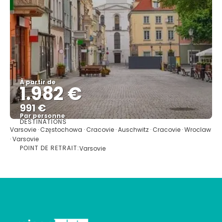
À partir de
1.982 €
991 €
Par personne
DESTINATIONS
Afficher
Varsovie · Częstochowa · Cracovie · Auschwitz · Cracovie · Wroclaw
· Varsovie
POINT DE RETRAIT:
Varsovie