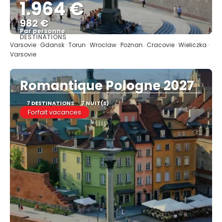
1.964 €
982 €
Par personne
DESTINATIONS
Afficher
Varsovie · Gdansk · Torun · Wroclaw · Poznan · Cracovie · Wieliczka ·
Varsovie
Romantique Pologne 2027
7 DESTINATIONS
7 NUIT(S)
Forfait vacances