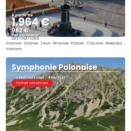
À partir de
1.964 €
982 €
Par personne
DESTINATIONS
Afficher
Varsovie · Gdansk · Torun · Wroclaw · Poznan · Cracovie · Wieliczka ·
Varsovie
Symphonie Polonaise
4 DESTINATIONS
8 NUIT(S)
Forfait vacances