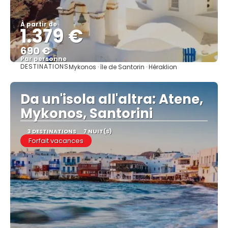
À partir de
1.379 €
690 €
Par personne
DESTINATIONS
Mykonos · île de Santorin · Héraklion
Afficher
Da un'isola all'altra: Atene,
Mykonos, Santorini
3 DESTINATIONS
7 NUIT(S)
Forfait vacances