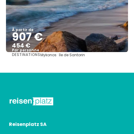
À partir de
907 €
454 €
Par personne
DESTINATIONS
Mykonos · île de Santorin
Afficher
Reisenplatz SA