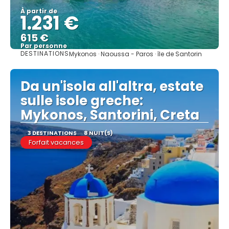
À partir de
1.231 €
615 €
Par personne
DESTINATIONS
Mykonos · Naoussa - Paros · île de Santorin
Afficher
Da un'isola all'altra, estate
sulle isole greche:
Mykonos, Santorini, Creta
3 DESTINATIONS
8 NUIT(S)
Forfait vacances