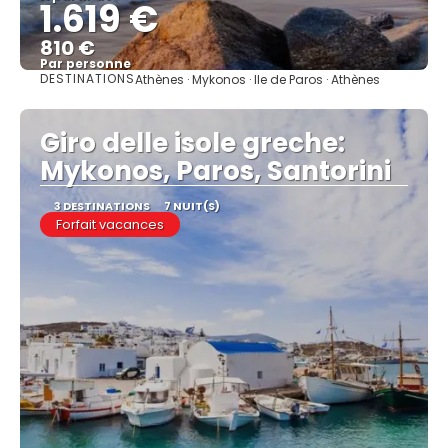
1.619 €
810 €
Par personne
DESTINATIONS
Athènes · Mykonos · Ile de Paros · Athènes
Afficher
Giro delle isole greche:
Mykonos, Paros, Santorini
3 DESTINATIONS
7 NUIT(S)
Forfait vacances