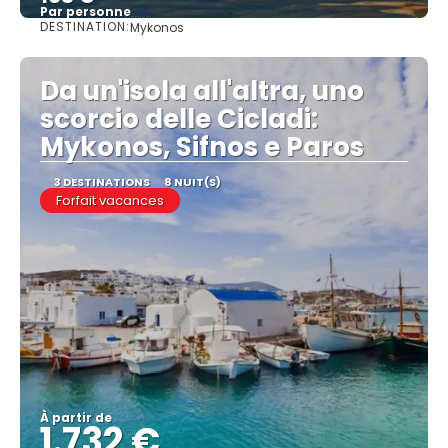
Par personne
DESTINATION:
Mykonos
Afficher
Da un'isola all'altra, uno
scorcio delle Cicladi:
Mykonos, Sifnos e Paros
3 DESTINATIONS
8 NUIT(S)
Forfait vacances
À partir de
1.732 €