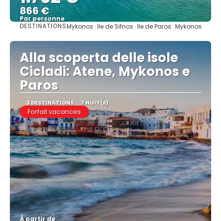
866 €
Par personne
DESTINATIONS
Mykonos · Ile de Sifnos · Ile de Paros · Mykonos
Afficher
Alla scoperta delle isole
Cicladi: Atene, Mykonos e
Paros
3 DESTINATIONS
7 NUIT(S)
Forfait vacances
À partir de