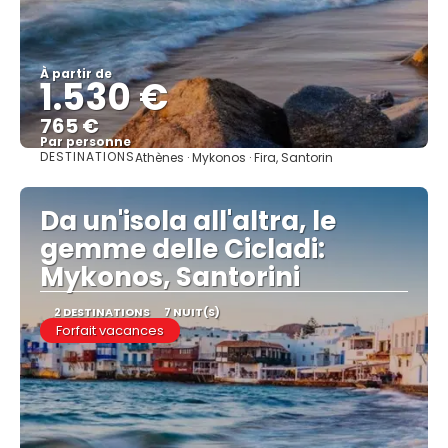
À partir de
1.530 €
765 €
Par personne
DESTINATIONS
Athènes · Mykonos · Fira, Santorin
Afficher
Da un'isola all'altra, le
gemme delle Cicladi:
Mykonos, Santorini
2 DESTINATIONS
7 NUIT(S)
Forfait vacances