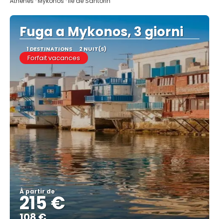
Athènes · Mykonos · île de Santorin
Fuga a Mykonos, 3 giorni
1 DESTINATIONS
2 NUIT(S)
Forfait vacances
À partir de
215 €
108 €