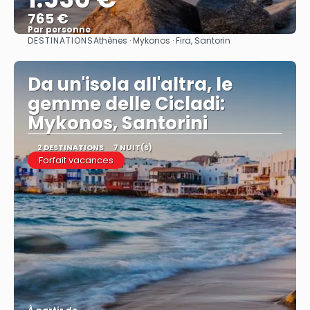
765 €
Par personne
DESTINATIONS
Athènes · Mykonos · Fira, Santorin
Afficher
Da un'isola all'altra, le
gemme delle Cicladi:
Mykonos, Santorini
2 DESTINATIONS
7 NUIT(S)
Forfait vacances