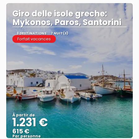
Giro delle isole greche:
Mykonos, Paros, Santorini
3 DESTINATIONS
7 NUIT(S)
Forfait vacances
À partir de
1.231 €
615 €
Par personne