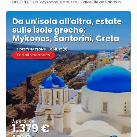
DESTINATIONS
Mykonos · Naoussa - Paros · île de Santorin
Afficher
Da un'isola all'altra, estate
sulle isole greche:
Mykonos, Santorini, Creta
3 DESTINATIONS
8 NUIT(S)
Forfait vacances
À partir de
1.379 €