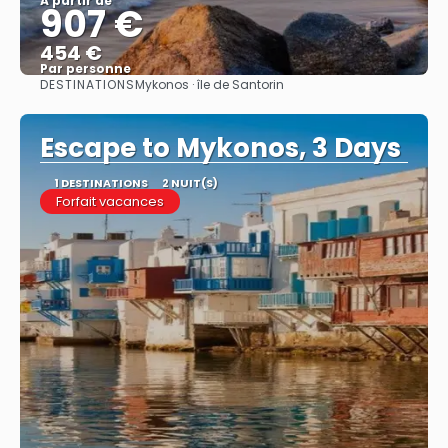
À partir de
907 €
454 €
Par personne
DESTINATIONS
Mykonos · île de Santorin
Afficher
Escape to Mykonos, 3 Days
1 DESTINATIONS
2 NUIT(S)
Forfait vacances