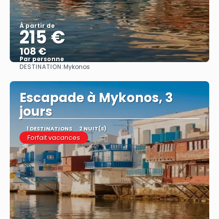
À partir de
215 €
108 €
Par personne
DESTINATION:
Mykonos
Afficher
Escapade à Mykonos, 3
jours
1 DESTINATIONS
2 NUIT(S)
Forfait vacances