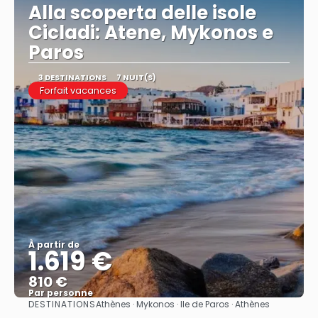
Alla scoperta delle isole
Cicladi: Atene, Mykonos e
Paros
3 DESTINATIONS
7 NUIT(S)
Forfait vacances
À partir de
1.619 €
810 €
Par personne
DESTINATIONS
Athènes · Mykonos · Ile de Paros · Athènes
Afficher