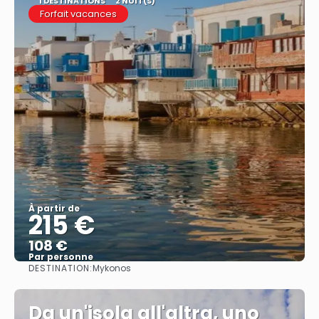
1 DESTINATIONS
2 NUIT(S)
Forfait vacances
À partir de
215 €
108 €
Par personne
DESTINATION:
Mykonos
Afficher
Da un'isola all'altra, uno