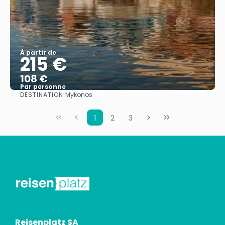
À partir de
215 €
108 €
Par personne
DESTINATION:
Mykonos
Afficher
1
2
3
Reisenplatz SA