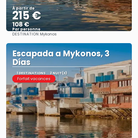
À partir de
215 €
108 €
Par personne
DESTINATION:
Mykonos
Afficher
Escapada a Mykonos, 3
Días
1 DESTINATIONS
2 NUIT(S)
Forfait vacances