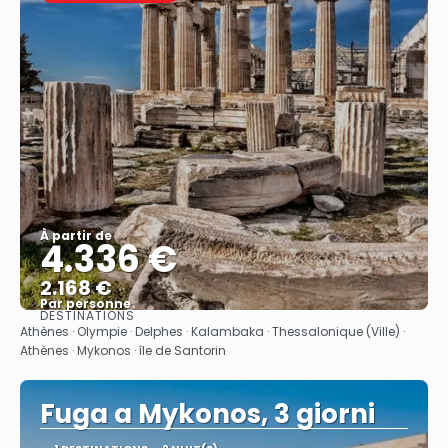
À partir de
4.336 €
2.168 €
Par personne
DESTINATIONS
Afficher
Athènes · Olympie · Delphes · Kalambaka · Thessalonique (Ville) ·
Athènes · Mykonos · île de Santorin
Fuga a Mykonos, 3 giorni