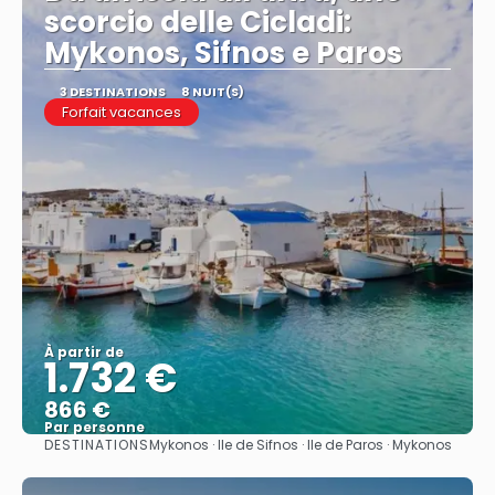
scorcio delle Cicladi:
Mykonos, Sifnos e Paros
3 DESTINATIONS
8 NUIT(S)
Forfait vacances
À partir de
1.732 €
866 €
Par personne
DESTINATIONS
Mykonos · Ile de Sifnos · Ile de Paros · Mykonos
Afficher