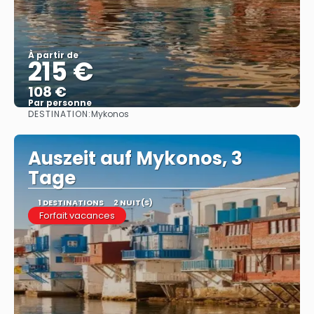
À partir de
215 €
108 €
Par personne
DESTINATION:
Mykonos
Afficher
Auszeit auf Mykonos, 3
Tage
1 DESTINATIONS
2 NUIT(S)
Forfait vacances