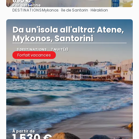
690 €
Par personne
DESTINATIONS
Mykonos · île de Santorin · Héraklion
Afficher
Da un'isola all'altra: Atene,
Mykonos, Santorini
3 DESTINATIONS
7 NUIT(S)
Forfait vacances
À partir de
1.530 €