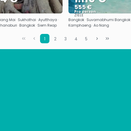
555 €
Pro person
ZIELE
Sehen
Sehen
ang Mai · Sukhothai · Ayutthaya ·
Bangkok · Suvarnabhumi Bangkok 
chanaburi · Bangkok · Siem Reap
Kamphaeng · Ao Nang
1
2
3
4
5