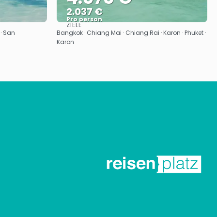
2.037 €
Pro person
ZIELE
Sehen
· San
Bangkok · Chiang Mai · Chiang Rai · Karon · Phuket ·
Karon