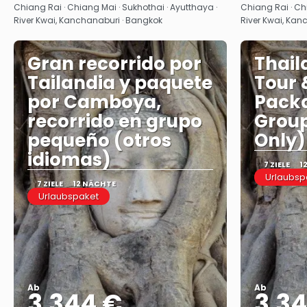
Sehen
Chiang Rai · Chiang Mai · Sukhothai · Ayutthaya ·
Chiang Rai · Chi
River Kwai, Kanchanaburi · Bangkok
River Kwai, Kan
Gran recorrido por
Thail
Tailandia y paquete
Tour
por Camboya,
Packa
recorrido en grupo
Group
pequeño (otros
Only)
idiomas)
7 ZIELE
1
Urlaubsp
7 ZIELE
12 NÄCHTE
Urlaubspaket
Ab
Ab
3.344 €
3.3