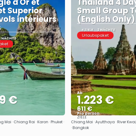
gle d'Or et
Thailand 4 Da
t Superior
Small Group T
vols intérieurs
(English Only)
s
4 ZIELE
3 NÄCHTE
Urlaubspaket
0 NÄCHTE
aket
Ab
9 €
1.223 €
611 €
Pro person
ZIELE
Sehen
Sehen
 Mai · Chiang Rai · Karon · Phuket ·
Chiang Mai · Ayutthaya · River Kwa
· Bangkok