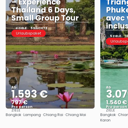
– Experience
Trian
Thailand 6 Days,
Phuke
Small Group Tour
avec 
inclu
4 ZIELE
5 NÄCHTE
Urlaubspaket
5 ZIELE
1
Urlaubsp
Ab
Ab
1.593 €
3.07
797 €
1.540 €
Pro person
Pro person
ZIELE
ZIELE
Sehen
Bangkok · Lampang · Chiang Rai · Chiang Mai
Bangkok · Chiang
Karon