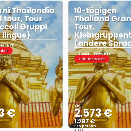
orni Thailandia
10-tägigen
 tour, Tour
Thailand Gra
iccoli Gruppi
Tour,
e lingue)
Kleingruppen
(andere Spra
 NÄCHTE
aket
6 ZIELE
9 NÄCHTE
Urlaubspaket
Ab
3 €
2.573 €
1.287 €
Pro person
ZIELE