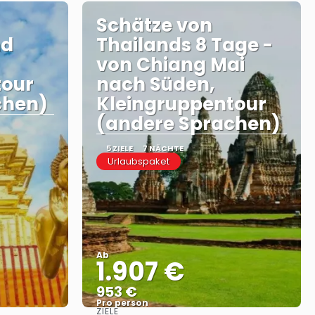
Schätze von
nd
Thailands 8 Tage -
von Chiang Mai
tour
nach Süden,
chen)
Kleingruppentour
(andere Sprachen)
5 ZIELE
7 NÄCHTE
Urlaubspaket
Ab
1.907 €
953 €
Pro person
ZIELE