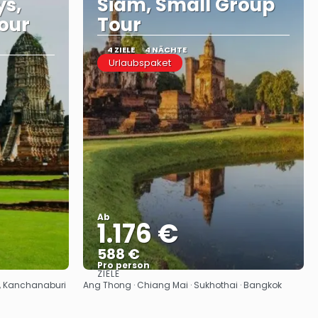
ys,
Siam, Small Group
our
Tour
4 ZIELE
4 NÄCHTE
Urlaubspaket
Ab
1.176 €
588 €
Pro person
ZIELE
Sehen
i, Kanchanaburi
Ang Thong · Chiang Mai · Sukhothai · Bangkok