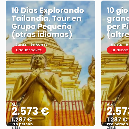
10 Días Explorando
10 gi
Tailandia, Tour en
grand
Grupo Pequeño
per P
(otros idiomas)
(altr
6 ZIELE
9 NÄCHTE
6 ZIELE
9
Urlaubspaket
Urlaubsp
Ab
Ab
2.573 €
2.57
1.287 €
1.287 €
Pro person
Pro person
ZIELE
ZIELE