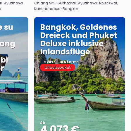
Sehen
 · Ayutthaya ·
Chiang Mai · Sukhothai · Ayutthaya · River Kwai,
k
Kanchanaburi · Bangkok
e su
Bangkok, Goldenes
Dreieck und Phuket
iang
Deluxe inklusive
Inlandsflüge
bi
5 ZIELE
10 NÄCHTE
er
Urlaubspaket
Ab
4.073 €