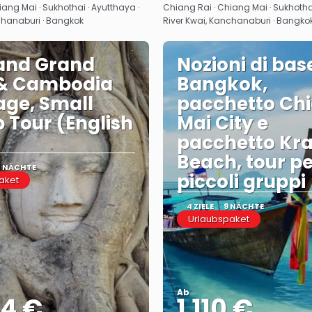
Sehen
Sehen
ang Mai · Sukhothai · Ayutthaya ·
Chiang Rai · Chiang Mai · Sukhothai
chanaburi · Bangkok
River Kwai, Kanchanaburi · Bangko
and Grand
Nozioni di bas
 & Cambodia
Bangkok,
ge, Small
pacchetto Ch
 Tour (English
Mai City e
pacchetto Kra
Beach, tour p
2 NÄCHTE
piccoli gruppi
aket
4 ZIELE
9 NÄCHTE
Urlaubspaket
Ab
44 €
1.110 €