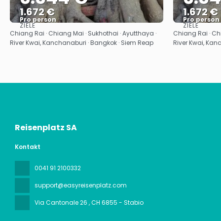
1.672 €
1.672 €
Pro person
Pro person
ZIELE
ZIELE
Sehen
Chiang Rai · Chiang Mai · Sukhothai · Ayutthaya ·
Chiang Rai · Chi
River Kwai, Kanchanaburi · Bangkok · Siem Reap
River Kwai, Kan
Reisenplatz SA
Kontakt
0041 91 2100332
support@easyreisenplatz.com
Via Cantonale 26
, CH 6855 - Stabio