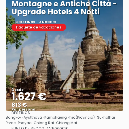
Montagne e Antiche Città -
Upgrade Hotels 4 Notti
8 DESTINOS
4 NOCHES
Paquete de vacaciones
Desde
1.627 €
813 €
Por persona
DESTINOS
Ver
Bangkok · Ayutthaya · Kamphaeng Phet (Provincia) · Sukhothai ·
Phrae · Phayao · Chiang Rai · Chiang Mai
PUNTO DE RECOGIDA:
Bangkok