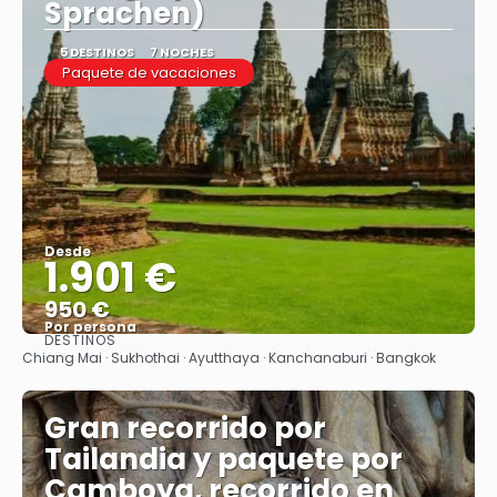
Sprachen)
5 DESTINOS
7 NOCHES
Paquete de vacaciones
Desde
1.901 €
950 €
Por persona
DESTINOS
Ver
Chiang Mai · Sukhothai · Ayutthaya · Kanchanaburi · Bangkok
Gran recorrido por
Tailandia y paquete por
Camboya, recorrido en