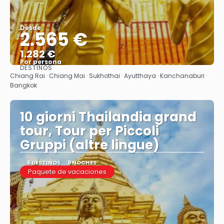
Desde
2.565 €
1.282 €
Por persona
DESTINOS
Ver
Chiang Rai · Chiang Mai · Sukhothai · Ayutthaya · Kanchanaburi ·
Bangkok
10 giorni Thailandia grand
tour, Tour per Piccoli
Gruppi (altre lingue)
6 DESTINOS
9 NOCHES
Paquete de vacaciones