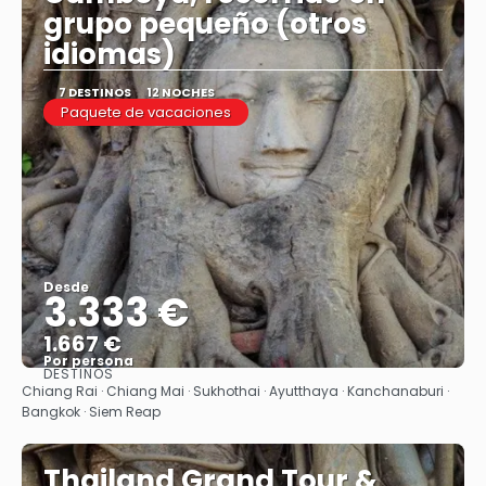
grupo pequeño (otros
idiomas)
7 DESTINOS
12 NOCHES
Paquete de vacaciones
Desde
3.333 €
1.667 €
Por persona
DESTINOS
Ver
Chiang Rai · Chiang Mai · Sukhothai · Ayutthaya · Kanchanaburi ·
Bangkok · Siem Reap
Thailand Grand Tour &