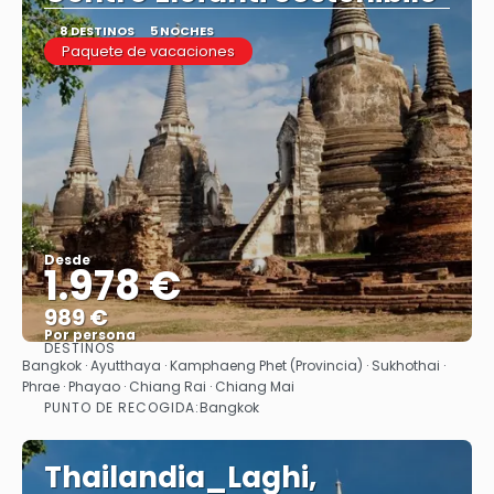
8 DESTINOS
5 NOCHES
Paquete de vacaciones
Desde
1.978 €
989 €
Por persona
DESTINOS
Ver
Bangkok · Ayutthaya · Kamphaeng Phet (Provincia) · Sukhothai ·
Phrae · Phayao · Chiang Rai · Chiang Mai
PUNTO DE RECOGIDA:
Bangkok
Thailandia_Laghi,