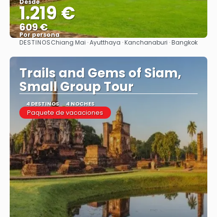
Desde
1.219 €
609 €
Por persona
DESTINOS
Chiang Mai · Ayutthaya · Kanchanaburi · Bangkok
Ver
Trails and Gems of Siam,
Small Group Tour
4 DESTINOS
4 NOCHES
Paquete de vacaciones