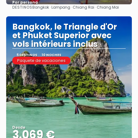
Por persona
DESTINOS
Bangkok · Lampang · Chiang Rai · Chiang Mai
Ver
Bangkok, le Triangle d'Or
et Phuket Superior avec
vols intérieurs inclus
5 DESTINOS
10 NOCHES
Paquete de vacaciones
Desde
3.069 €