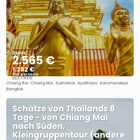
Desde
2.565 €
1.282 €
Por persona
DESTINOS
Ver
Chiang Rai · Chiang Mai · Sukhothai · Ayutthaya · Kanchanaburi ·
Bangkok
Schätze von Thailands 8
Tage - von Chiang Mai
nach Süden,
Kleingruppentour (andere