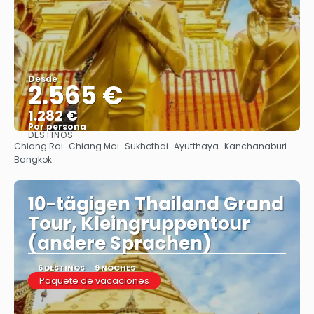
Desde
2.565 €
1.282 €
Por persona
DESTINOS
Ver
Chiang Rai · Chiang Mai · Sukhothai · Ayutthaya · Kanchanaburi ·
Bangkok
10-tägigen Thailand Grand
Tour, Kleingruppentour
(andere Sprachen)
6 DESTINOS
9 NOCHES
Paquete de vacaciones