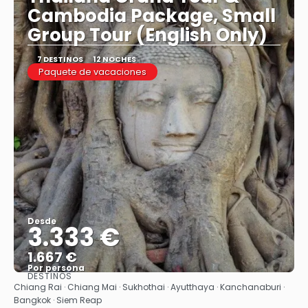
Cambodia Package, Small
Group Tour (English Only)
7 DESTINOS
12 NOCHES
Paquete de vacaciones
Desde
3.333 €
1.667 €
Por persona
DESTINOS
Ver
Chiang Rai · Chiang Mai · Sukhothai · Ayutthaya · Kanchanaburi ·
Bangkok · Siem Reap