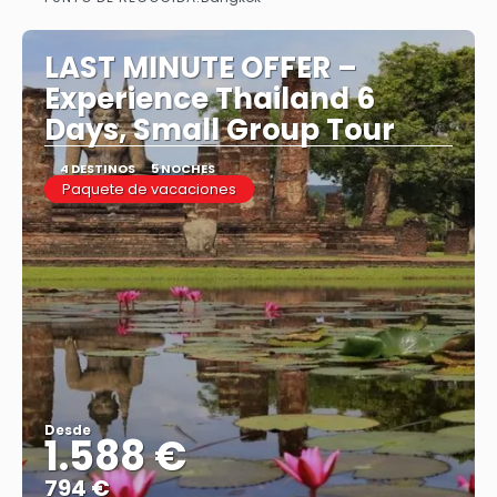
LAST MINUTE OFFER –
Experience Thailand 6
Days, Small Group Tour
4 DESTINOS
5 NOCHES
Paquete de vacaciones
Desde
1.588 €
794 €