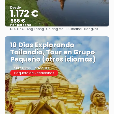
Desde
1.172 €
586 €
Por persona
DESTINOS
Ang Thong · Chiang Mai · Sukhothai · Bangkok
Ver
10 Días Explorando
Tailandia, Tour en Grupo
Pequeño (otros idiomas)
6 DESTINOS
9 NOCHES
Paquete de vacaciones