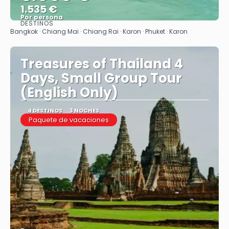
1.535 €
Por persona
DESTINOS
Ver
Bangkok · Chiang Mai · Chiang Rai · Karon · Phuket · Karon
Treasures of Thailand 4
Days, Small Group Tour
(English Only)
4 DESTINOS
3 NOCHES
Paquete de vacaciones