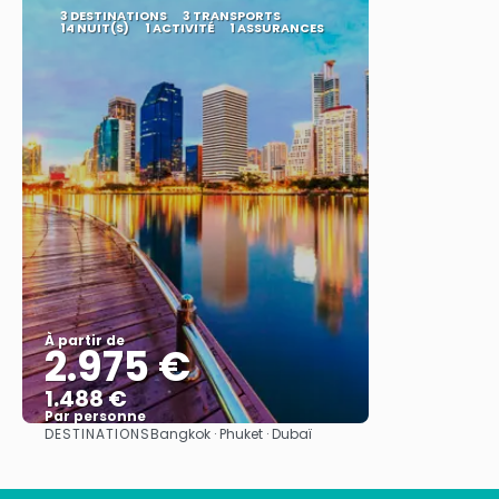
3 DESTINATIONS
3 TRANSPORTS
14 NUIT(S)
1 ACTIVITÉ
1 ASSURANCES
À partir de
2.975 €
1.488 €
Par personne
DESTINATIONS
Bangkok · Phuket · Dubaï
Afficher